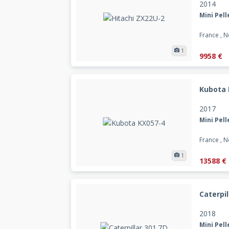
2014
Mini Pell
France , 
1
9958 €
Kubota 
2017
Mini Pell
France , 
1
13588 €
Caterpil
2018
Mini Pell