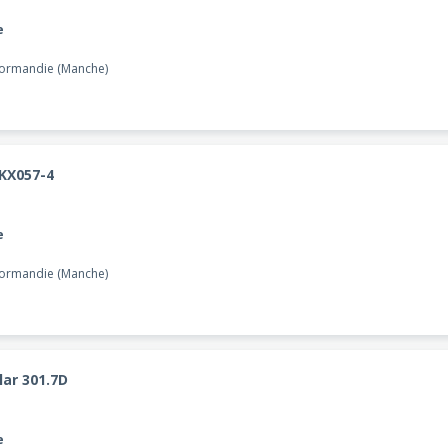
e
Normandie (Manche)
KX057-4
e
Normandie (Manche)
lar 301.7D
e