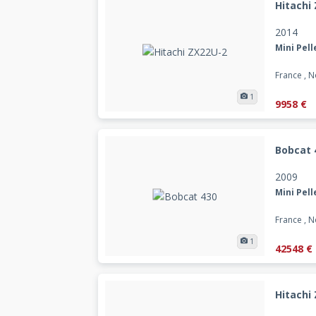
Hitachi
2014
Mini Pell
France , 
1
9958 €
Bobcat 
2009
Mini Pell
France , 
1
42548 €
Hitachi