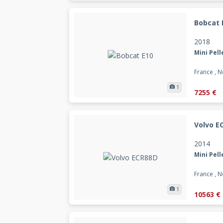
Bobcat 
2018
Mini Pell
France , 
1
7255 €
Volvo E
2014
Mini Pell
France , 
1
10563 €