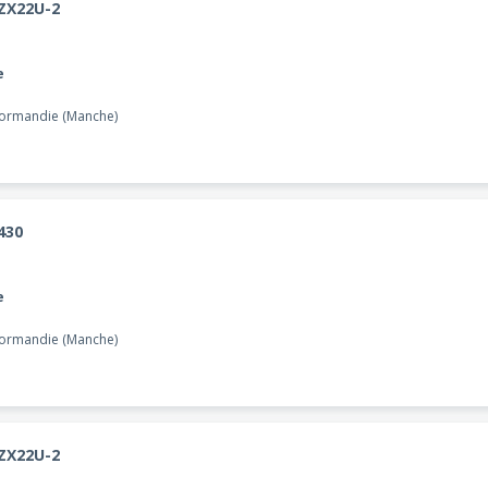
 ZX22U-2
e
Normandie (Manche)
430
e
Normandie (Manche)
 ZX22U-2