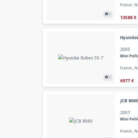
France , 
1
13588 €
Hyundai
2005
Mini Pell
France , 
1
6977 €
JCB 806
2007
Mini Pell
France , 