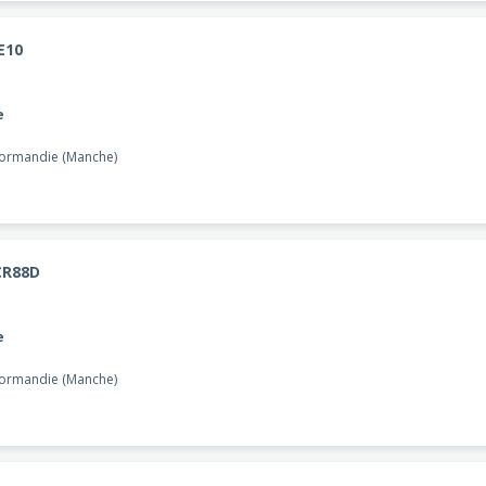
E10
e
Normandie (Manche)
CR88D
e
Normandie (Manche)