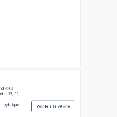
nd vous
ts : 35, 22,
- logistique
Voir le site vitrine