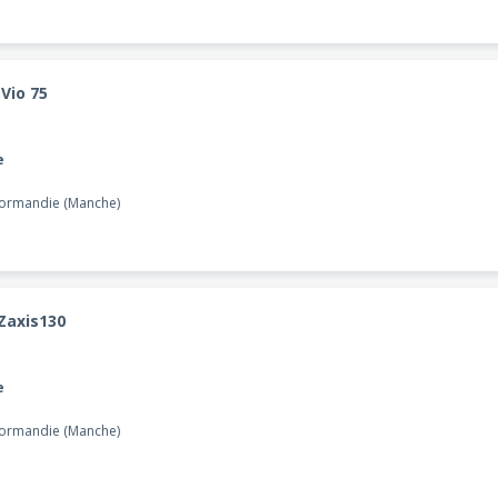
Vio 75
e
Normandie (Manche)
 Zaxis130
e
Normandie (Manche)