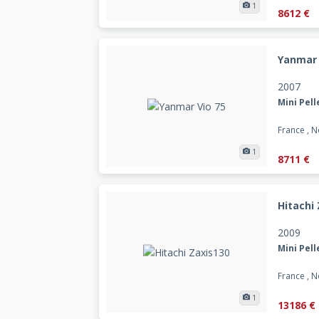
1
8612 €
Yanmar 
2007
Mini Pell
France , 
1
8711 €
Hitachi
2009
Mini Pell
France , 
1
13186 €